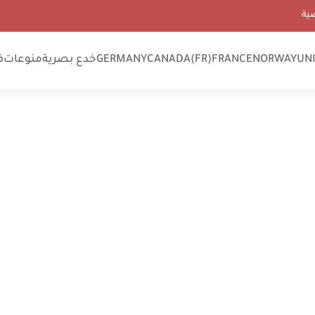
ية
UN
NORWAY
FRANCE
CANADA(FR)
GERMANY
خدع بصرية
منوعات
ف