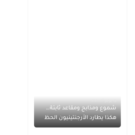
يوليو 17, 2026
شموع ومذابح ومقاعد ثابتة…
هكذا يطارد الأرجنتينيون الحظ