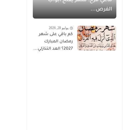
ماغي فرح: شهر يفتح أبواب
الفرص...
يوليو 28, 2026
كم باقي على شهر
رمضان المبارك
2027؟ العد التنازلي...