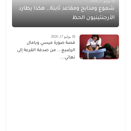
يوليو 17, 2026
شموع ومذابح ومقاعد ثابتة… هكذا يطارد
الأرجنتينيون الحظ
يوليو 17, 2026
قصة صورة ميسي ويامال
الرضيع... من صدفة القرعة إلى
نهائي...