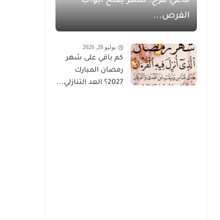
ماغي فرح: شهر يفتح أبواب
الفرص...
يوليو 28, 2026
كم باقي على شهر
رمضان المبارك
2027؟ العد التنازلي...