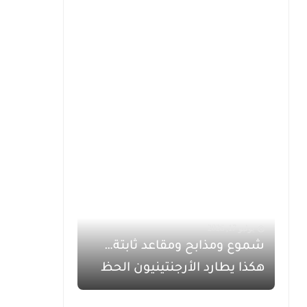
يوليو 17, 2026
شموع ومذابح ومقاعد ثابتة…
هكذا يطارد الأرجنتينيون الحظ