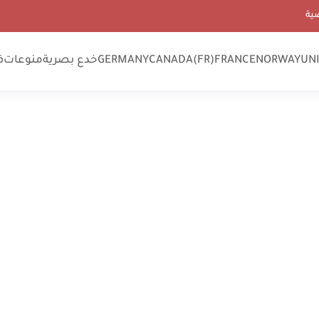
ية
UN
NORWAY
FRANCE
CANADA(FR)
GERMANY
خدع بصرية
منوعات
ف