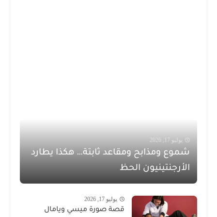
يوليو 17, 2026
شموع ومذابح ومقاعد ثابتة… هكذا يطارد
الأرجنتينيون الحظ
يوليو 17, 2026
قصة صورة ميسي ويامال