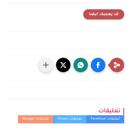
قد يعجبك ايضا
تعليقات