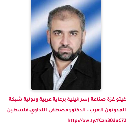
غيتو غزة صناعة إسرائيلية برعاية عربية ودولية شبكة
المدونون العرب - الدكتور:مصطفى اللداوي-فلسطين
http://ow.ly/fCzn303uC72