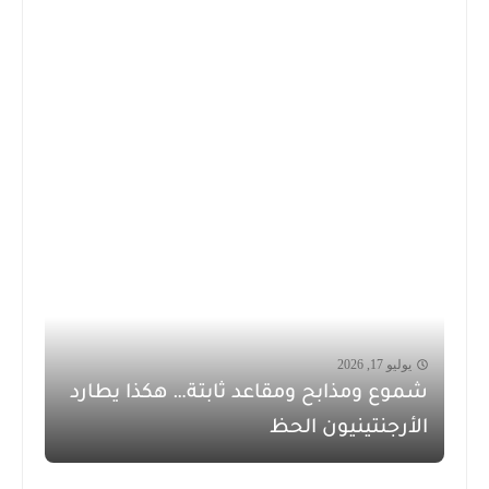
يوليو 17, 2026
شموع ومذابح ومقاعد ثابتة… هكذا يطارد
الأرجنتينيون الحظ