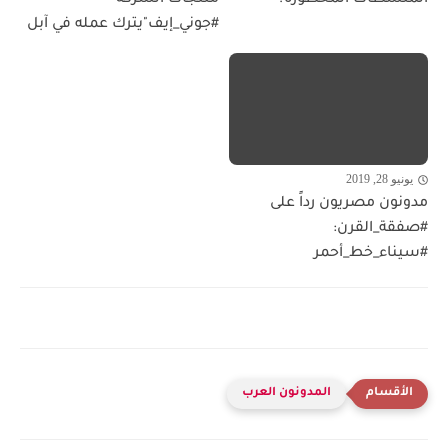
#جوني_إيف"يترك عمله في آبل
يونيو 28, 2019
مدونون مصريون رداً على
#صفقة_القرن:
#سيناء_خط_أحمر
المدونون العرب