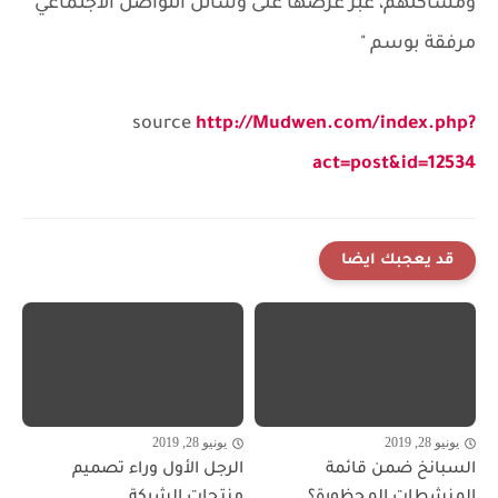
ومشاكلهم، عبر عرضها على وسائل التواصل الاجتماعي
مرفقة بوسم "
source
http://Mudwen.com/index.php?
act=post&id=12534
قد يعجبك ايضا
يونيو 28, 2019
يونيو 28, 2019
السبانخ ضمن قائمة
الرجل الأول وراء تصميم
المنشطات المحظورة؟
منتجات الشركة