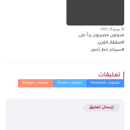
يونيو 28, 2019
مدونون مصريون رداً على
#صفقة_القرن:
#سيناء_خط_أحمر
تعليقات
إرسال تعليق