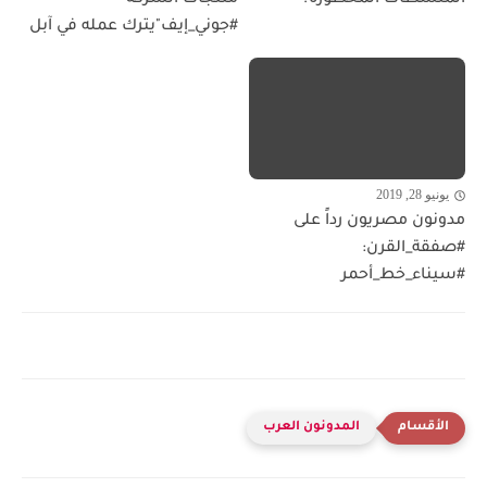
#جوني_إيف"يترك عمله في آبل
يونيو 28, 2019
مدونون مصريون رداً على
#صفقة_القرن:
#سيناء_خط_أحمر
المدونون العرب