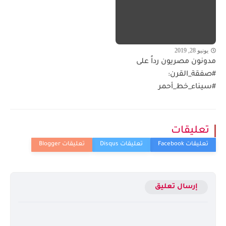
يونيو 28, 2019
مدونون مصريون رداً على
#صفقة_القرن:
#سيناء_خط_أحمر
تعليقات
إرسال تعليق