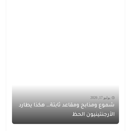
يوليو 17, 2026
شموع ومذابح ومقاعد ثابتة… هكذا يطارد
الأرجنتينيون الحظ