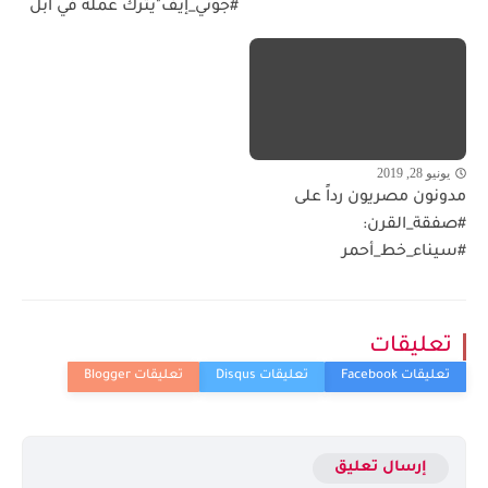
#جوني_إيف"يترك عمله في آبل
يونيو 28, 2019
مدونون مصريون رداً على
#صفقة_القرن:
#سيناء_خط_أحمر
تعليقات
إرسال تعليق