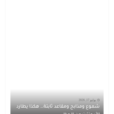
يوليو 17, 2026
شموع ومذابح ومقاعد ثابتة… هكذا يطارد