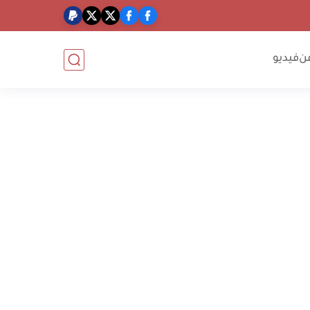
ن
فيديو