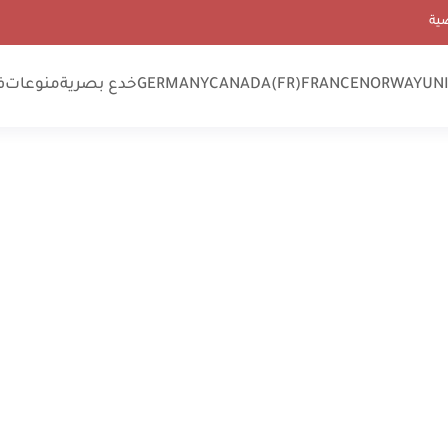
ية
UN
NORWAY
FRANCE
CANADA(FR)
GERMANY
خدع بصرية
منوعات
ف