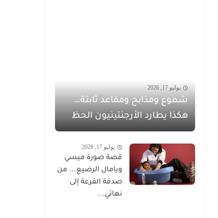
يوليو 17, 2026
شموع ومذابح ومقاعد ثابتة…
هكذا يطارد الأرجنتينيون الحظ
يوليو 17, 2026
قصة صورة ميسي
ويامال الرضيع... من
صدفة القرعة إلى
نهائي...