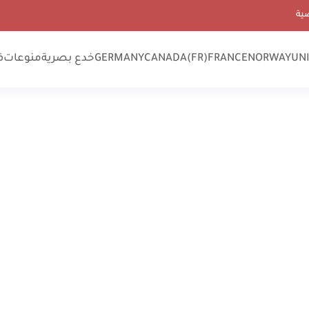
ية
UN
NORWAY
FRANCE
CANADA(FR)
GERMANY
خدع بصرية
منوعات
ف