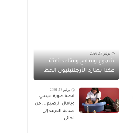
يوليو 17, 2026
شموع ومذابح ومقاعد ثابتة…
هكذا يطارد الأرجنتينيون الحظ
يوليو 17, 2026
قصة صورة ميسي
ويامال الرضيع... من
صدفة القرعة إلى
نهائي...