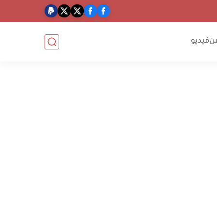
ن
فيديو