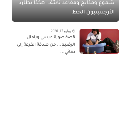
شموع ومذابح ومقاعد ثابتة… هكذا يطارد
الأرجنتينيون الحظ
يوليو 17, 2026
قصة صورة ميسي ويامال
الرضيع... من صدفة القرعة إلى
نهائي...