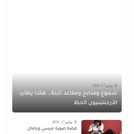
يوليو 17, 2026
شموع ومذابح ومقاعد ثابتة… هكذا يطارد
الأرجنتينيون الحظ
يوليو 17, 2026
قصة صورة ميسي ويامال