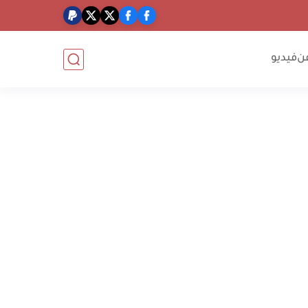
ن
فيديو