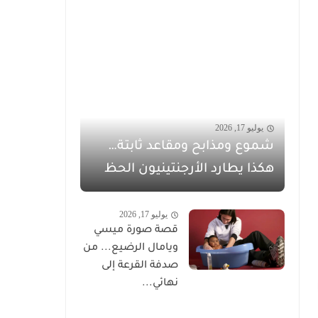
يوليو 17, 2026
شموع ومذابح ومقاعد ثابتة…
هكذا يطارد الأرجنتينيون الحظ
يوليو 17, 2026
قصة صورة ميسي
ويامال الرضيع... من
صدفة القرعة إلى
نهائي...