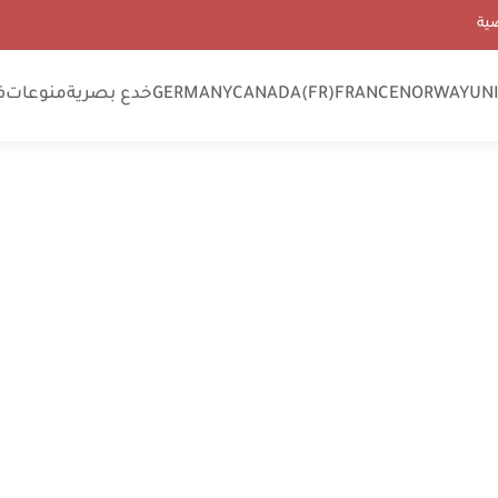
ية
UN
NORWAY
FRANCE
CANADA(FR)
GERMANY
خدع بصرية
منوعات
ف