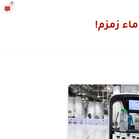
0
اء زمزم!