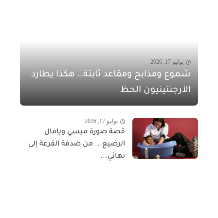
يوليو 17, 2026
شموع ومذابح ومقاعد ثابتة… هكذا يطارد
الأرجنتينيون الحظ
يوليو 17, 2026
قصة صورة ميسي ويامال
الرضيع... من صدفة القرعة إلى
نهائي...