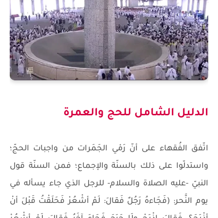
الدليل الشامل للحج والعمرة
اتّفق الفُقهاء على أنّ رَمْي الجَمَرات من واجبات الحجّ؛
واستدلّوا على ذلك بالسنّة والإجماع؛ فمن السنّة قول
النبيّ -عليه الصلاة والسلام- للرجل الذي جاء يسأله في
يوم النَّحر: (فَجَاءهُ رَجُلٌ فَقالَ: لَمْ أشْعُرْ فَحَلَقْتُ قَبْلَ أنْ