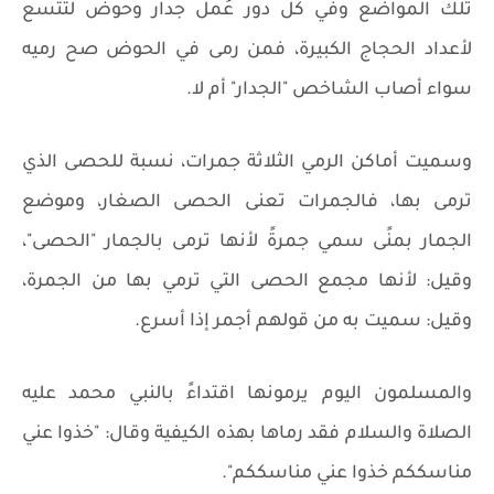
تلك المواضع وفي كل دور عُمل جدار وحوض لتتسع
لأعداد الحجاج الكبيرة، فمن رمى في الحوض صح رميه
سواء أصاب الشاخص "الجدار" أم لا.
وسميت أماكن الرمي الثلاثة جمرات، نسبة للحصى الذي
ترمى بها، فالجمرات تعنى الحصى الصغار، وموضع
الجمار بمنًى سمي جمرةً لأنها ترمى بالجمار "الحصى"،
وقيل: لأنها مجمع الحصى التي ترمي بها من الجمرة،
وقيل: سميت به من قولهم أجمر إذا أسرع.
والمسلمون اليوم يرمونها اقتداءً بالنبي محمد عليه
الصلاة والسلام فقد رماها بهذه الكيفية وقال: "خذوا عني
مناسككم خذوا عني مناسككم".