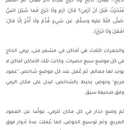
أذْبَحَ؟، فَقالَ: اذْبَحْ ولَا حَرَجَ فَجَاءَ آخَرُ فَقالَ: لَمْ أشْعُرْ
فَنَحَرْتُ قَبْلَ أنْ أرْمِيَ؟ قالَ: ارْمِ ولَا حَرَجَ فَما سُئِلَ النبيُّ
-صَلَّى اللهُ عليه وسلَّمَ- عن شيءٍ قُدِّمَ ولَا أُخِّرَ إلَّا قالَ:
افْعَلْ ولَا حَرَجَ).
والجمرات الثلاث هي أماكن في مشعر منى، يرمي الحاج
في كل موضع سبع حصيات، وكانت تلك الأماكن أماكن لا
يوجد لها معالم، ثم عُمل عند كل موضع شاخص "عمود
مربع" وحوض يحيط بالشاخص، ليدل على مكان الرمي
وفق صحيفة سبق.
تم وضع جدار في كل مكان للرمي، عوضًا عن العمود
المربع، وتم توسيع الحوض، كما عُملت عدة أدوار فوق