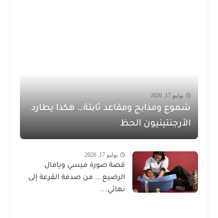
يوليو 17, 2026
شموع ومذابح ومقاعد ثابتة… هكذا يطارد
الأرجنتينيون الحظ
يوليو 17, 2026
قصة صورة ميسي ويامال
الرضيع... من صدفة القرعة إلى
نهائي...