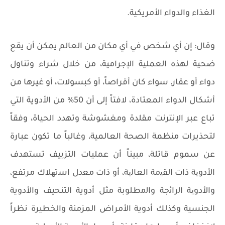
الغذاء والدواء الأمريكية.
وقال: إن أي شخص في أي مكان من العالم يمكن أن يقع
ضحية لهذه العملية الإجرامية، من خلال شراء وتناول
دواء أو عقار، سواء كان أقراصاً، أو كبسولات، أو غيرها من
أشكال الدواء المعتادة، لافتاً إلى أن 50% من الأدوية التي
تباع عبر الإنترنت مقلدة ومغشوشة وتهدد الحياة، وفقاً
لتحذيرات منظمة الصحة العالمية، وغالباً ما تكون عبارة
عن سموم قاتلة، مبيناً أن عمليات التزييف تستهدف
اﻷدوﯾﺔ ذات اﻟﻘﯾﻣﺔ اﻟﻌﺎﻟﯾﺔ، أو ذات ﻣﻌدل اﺳﺗﮭﻼك مرتفع،
واﻷدوﯾﺔ اﻟراﺋﺟﺔ واﻟﻣطﻠوﺑﺔ مثل أدوية التنحيف والأدوية
الجنسية وكذلك أدوية الأمراض المزمنة والخطيرة نظراً