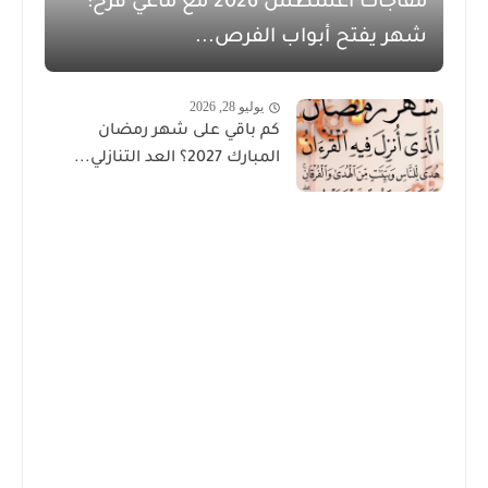
مفاجآت أغسطس 2026 مع ماغي فرح:
شهر يفتح أبواب الفرص...
يوليو 28, 2026
كم باقي على شهر رمضان
المبارك 2027؟ العد التنازلي...