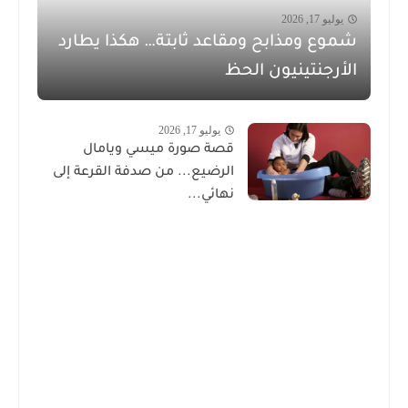
يوليو 17, 2026
شموع ومذابح ومقاعد ثابتة… هكذا يطارد
الأرجنتينيون الحظ
يوليو 17, 2026
قصة صورة ميسي ويامال
الرضيع... من صدفة القرعة إلى
نهائي...