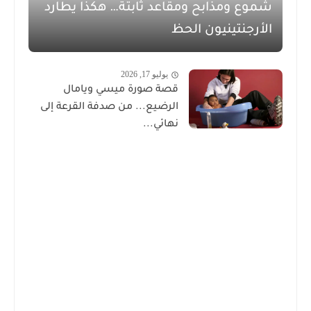
شموع ومذابح ومقاعد ثابتة… هكذا يطارد
الأرجنتينيون الحظ
يوليو 17, 2026
قصة صورة ميسي ويامال
الرضيع... من صدفة القرعة إلى
نهائي...