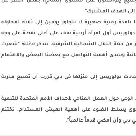
الجميع يتواصلون على مستوى إنساني، بغض النظر عن
إلى الهدف المشترك".
ذة زمنية صغيرة لا تتجاوز يومين إلى ثلاثة لمحاولة
مة. في 23 مايو 2019، أصبحت دولوريس أول امرأة أردنية تقف على أعلى نقطة على وجه
از من جهة التلال الشمالية الشرقية. تتذكر قائلة: "شعرت
سانية وبمدى أهمية التواصل مع بعضنا البعض والاهتمام
ا عادت دولوريس إلى منزلها في دبي قررت أن تصبح مدربة
لوعي حول العمل المناخي لأهداف الأمم المتحدة للتنمية
توى يسلط الضوء على أهمية العيش المستدام. تختتم
 دبي وأن أمضي قدماً عالمياً".