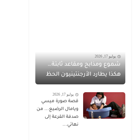
يوليو 17, 2026
شموع ومذابح ومقاعد ثابتة…
هكذا يطارد الأرجنتينيون الحظ
يوليو 17, 2026
قصة صورة ميسي
ويامال الرضيع... من
صدفة القرعة إلى
نهائي...