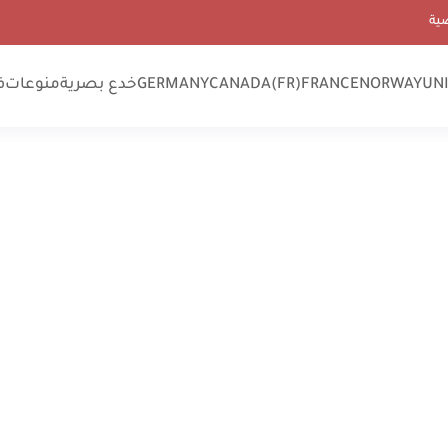
ية
UN
NORWAY
FRANCE
CANADA(FR)
GERMANY
خدع بصرية
منوعات
ف