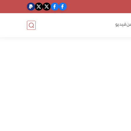
ن
فيديو