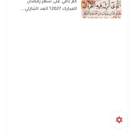
كم باقي على شهر رمضان
المبارك 2027؟ العد التنازلي...