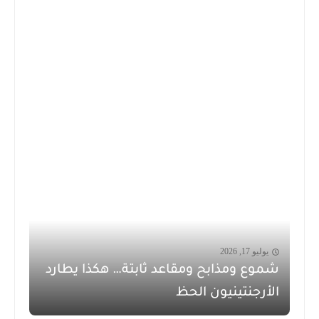
يوليو 17, 2026
شموع ومذابح ومقاعد ثابتة… هكذا يطارد
الأرجنتينيون الحظ