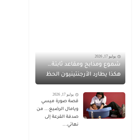
يوليو 17, 2026
شموع ومذابح ومقاعد ثابتة…
هكذا يطارد الأرجنتينيون الحظ
يوليو 17, 2026
قصة صورة ميسي
ويامال الرضيع... من
صدفة القرعة إلى
نهائي...