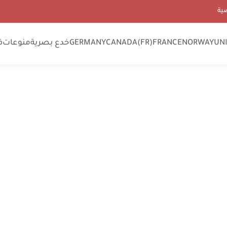
ية
UN
NORWAY
FRANCE
CANADA(FR)
GERMANY
خدع بصرية
منوعات
ف