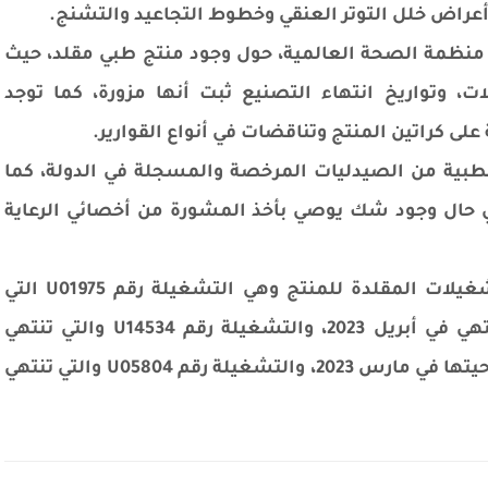
راض خلل التوتر العنقي وخطوط التجاعيد والتشنج.
ل منظمة الصحة العالمية، حول وجود منتج طبي مقلد، حيث
ات، وتواريخ انتهاء التصنيع ثبت أنها مزورة، كما توجد
لى كراتين المنتج وتناقضات في أنواع القوارير.
طبية من الصيدليات المرخصة والمسجلة في الدولة، كما
في حال وجود شك يوصي بأخذ المشورة من أخصائي الرعاية
وأكدت الوزارة على ضرورة عدم استخدام التشغيلات المقلدة للمنتج وهي التشغيلة رقم U01975 التي
تنتهي يوليو 2024، والتشغيلة رقم U12523، تنتهي في أبريل 2023، والتشغيلة رقم U14534 والتي تنتهي
صلاحيتها في مارس 2023، ‘U14534وتنتهي صلاحيتها في مارس 2023، والتشغيلة رقم U05804 والتي تنتهي