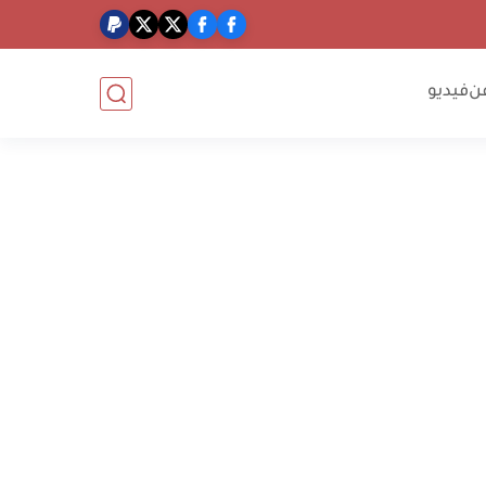
ن
فيديو