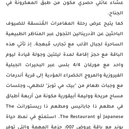
عشاء عائلي حصري مكون من طبق المعكرونة في
الجناح.
كما يتيح عرض رحلة المغامرات المُنسقة للضيوف
الباحثين عن الأدرينالين التجول عبر المناظر الطبيعية
الساحرة لجبال الألب مع تجارب مُبهجة. إذ تأتي هذه
الباقة مع حجز إقامة لمدة ليلتين وجولة قيادة ليوم
واحد مع مورغان 4/4 بلس عبر البحيرات الجبلية
الفيروزية والمروج الخضراء المؤدية إلى قرية أندرمات
مع وجبات طعام من "بيك مي توبز" للطهي، وجلسات
مساج مريحة ووليمة أبيقورية مكونة من أربعة أطباق
في مطعم ذا جابانيس ومطعم ذا ريستورانت The
Japanese أو The Restaurant. استمتع في نمط حياة
بوند مع باقة عروض 007: حزمة المهمة والتي توفر