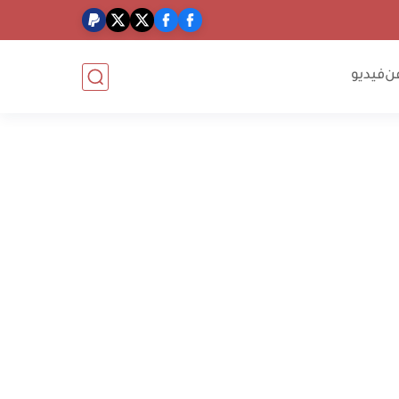
ن
فيديو