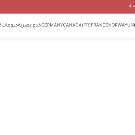
ية
UN
NORWAY
FRANCE
CANADA(FR)
GERMANY
خدع بصرية
منوعات
ف