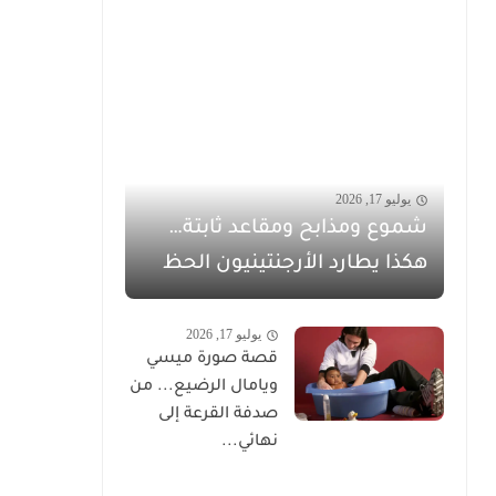
يوليو 17, 2026
شموع ومذابح ومقاعد ثابتة…
هكذا يطارد الأرجنتينيون الحظ
يوليو 17, 2026
قصة صورة ميسي
ويامال الرضيع... من
صدفة القرعة إلى
نهائي...