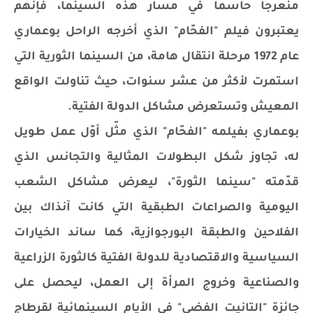
منعرجا حاسما في مسار هذه السينما، فإنّهم
يعتبرون فيلم "الفحّام" الذي أخرجه الراحل بوعماري
عام 1972 مرحلة انتقال هامة، من السينما الثورية التي
استمرت لأكثر من عشر سنوات، حيث تناولت الواقع
المعيش وتستعرض مشاكل الدولة الفتية.
بوعماري بفيلمه "الفحّام" الذي مثّل أوّل عمل طويل
له، تجاوز شكل البطولات المثالية والتجانس الذي
قدّمته "سينما الثورة"، ليعرض مشاكل الشعب
اليومية والصراعات الطبقية التي كانت آنذاك بين
الفلاحين والطبقة البورجوازية، كما ساند الخيارات
السياسية والاقتصادية للدولة الفتية كالثورة الزراعية
والصناعية وخروج المرأة إلى العمل، ليحصل على
جائزة "التانيت الفضي" في الأيام السينمائية لقرطاج