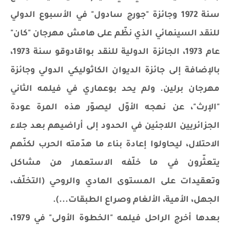
سنة 1972 وجائزة "جورج سادول" في الأسبوع الدولي
للنقد السينمائي الذي نظّم على هامش مهرجان "كان"
عام 1973، الجائزة الدولية للنقد بواقادوقو سنة 1973،
بالإضافة إلى جائزة الديوان الكاثوليكي الدولي وجائزة
مهرجان برلين. ولم يحد بوعماري في فيلمه الثاني
"الإرث"، عن نهجه الأوّل ليصوّر هذه المرة عودة
الجزائريين اللاجئين في الحدود إلى أراضيهم بعد جلاء
الاحتلال، ليحاولوا إعادة بناء ما هدّمته الحرب لكنّهم
يتعثّرون في ما خلّفه الاستعمار من مشاكل
وتعقيدات على المستوى المادي والروحي (التخلّف،
الجهل، الأمية، الألغام وصراع الطبقات...).
بعدها أخرج الراحل فيلمه "الخطوة الأولى" في 1979،