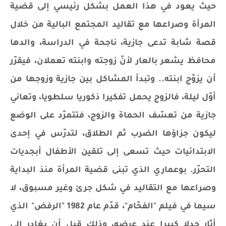
حيث يعود في هذا العمل بشكل رئيسي إلى قضية
المرأة وصراعها مع تقاليد المجتمع البالية من خلال
قصة شابة تدعى جازية، ناجحة في الدراسة، والدها
محافظ يشعر بالعار لأنّ زوجته وابنته تعملان، فيقرّر
أن يزوّج ابنته.. وتبدأ المشاكل بين جازية وزوجها من
أوّل ليلة، فالزوج يحمل تفكيرا ذكوريا سلطويا، وتعاني
جازية من تعسّف الحماة والزوج، فتتمرّد على الوضع
ليكون جزاؤها الضرب ثم الطلاق، لتدرّس في إحدى
الابتدائيات حيث تسعى إلى تلقين الأطفال أبجديات
التحرّر. بوعماري الذي تبنى قضية المرأة منذ البداية
وصراعها مع التقاليد في شكل جرئ وغير مسبوق، لا
سيما في فيلم "الفحّام"، قدّم عام 1982 "الرفض" الذي
أثار جدلا كبيرا عند عرضه، وذلك قبل أن يغادر إلى