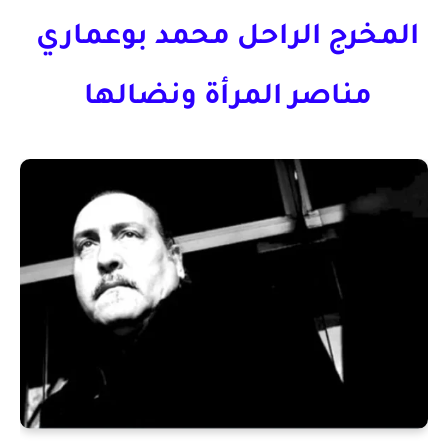
المخرج الراحل محمد بوعماري
مناصر المرأة ونضالها