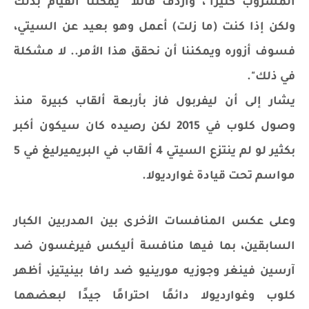
المشروب كثيرا"، وأردف قائلا "يمكننا القيام بذلك
ولكن إذا كنت (ما زلت) أعمل وهو بعيد عن السيتي،
فسوف أزوره ويمكننا أن نحقق هذا الأمر.. لا مشكلة
في ذلك".
يشار إلى أن ليفربول فاز بأربعة ألقاب كبيرة منذ
وصول كلوب في 2015 لكن رصيده كان سيكون أكبر
بكثير لو لم ينتزع السيتي 4 ألقاب في البريميرليغ في 5
مواسم تحت قيادة غوارديولا.
وعلى عكس المنافسات الأخرى بين المدربين الكبار
السابقين، بما فيها منافسة أليكس فيرغسون ضد
آرسين فينغر وجوزيه مورينيو ضد رافا بينيتيز، أظهر
كلوب وغوارديولا دائمًا احترامًا جيدًا لبعضهما