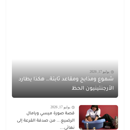
يوليو 17, 2026
شموع ومذابح ومقاعد ثابتة… هكذا يطارد
الأرجنتينيون الحظ
يوليو 17, 2026
قصة صورة ميسي ويامال
الرضيع... من صدفة القرعة إلى
نهائي...