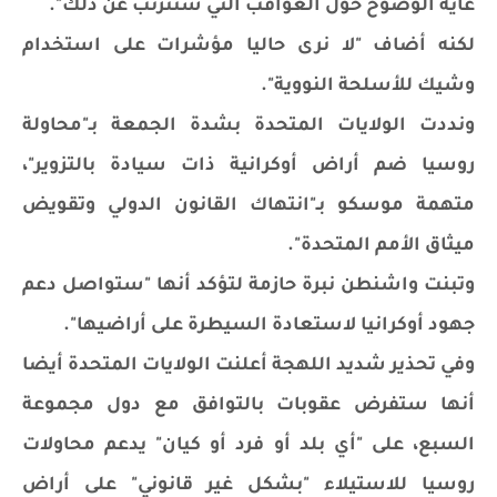
غاية الوضوح حول العواقب التي ستترتب عن ذلك".
لكنه أضاف "لا نرى حاليا مؤشرات على استخدام
وشيك للأسلحة النووية".
ونددت الولايات المتحدة بشدة الجمعة بـ"محاولة
روسيا ضم أراض أوكرانية ذات سيادة بالتزوير"،
متهمة موسكو بـ"انتهاك القانون الدولي وتقويض
ميثاق الأمم المتحدة".
وتبنت واشنطن نبرة حازمة لتؤكد أنها "ستواصل دعم
جهود أوكرانيا لاستعادة السيطرة على أراضيها".
وفي تحذير شديد اللهجة أعلنت الولايات المتحدة أيضا
أنها ستفرض عقوبات بالتوافق مع دول مجموعة
السبع، على "أي بلد أو فرد أو كيان" يدعم محاولات
روسيا للاستيلاء "بشكل غير قانوني" على أراض