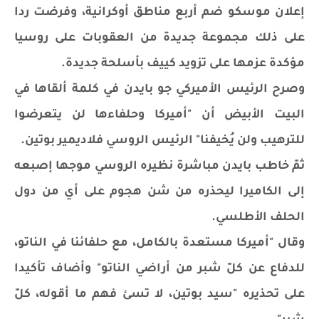
إعلان موسكو ضم أربع مناطق أوكرانية، وفرضت ردا
على ذلك مجموعة جديدة من العقوبات على روسيا
مؤكدة عزمها على تزويد كييف بأسلحة جديدة.
وصرح الرئيس الأميركي جو بايدن في كلمة ألقاها في
البيت الأبيض أن "أميركا وحلفاءها لن يتعرضوا
للترهيب ولن يُخيفنا" الرئيس الروسي فلاديمير بوتين.
ثمّ خاطب بايدن مباشرة نظيره الروسي موجها إصبعه
إلى الكاميرا ليحذره من شن هجوم على أي من دول
الحلف الأطلسي.
وقال "أميركا مستعدة بالكامل، مع حلفائنا في الناتو،
للدفاع عن كلّ شبر من أراضي الناتو" وأضاف تأكيدا
على تحذيره "سيد بوتين، لا تسئ فهم ما أقوله، كلّ