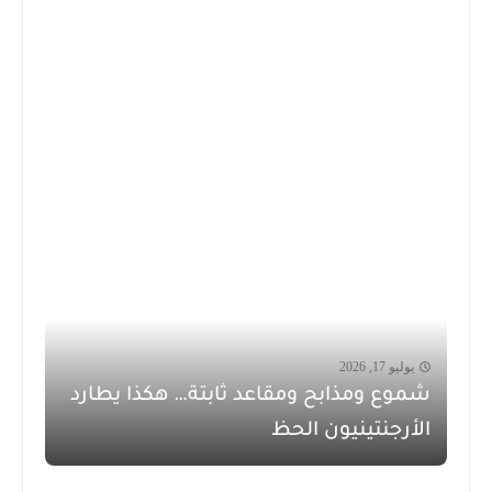
يوليو 17, 2026
شموع ومذابح ومقاعد ثابتة… هكذا يطارد
الأرجنتينيون الحظ