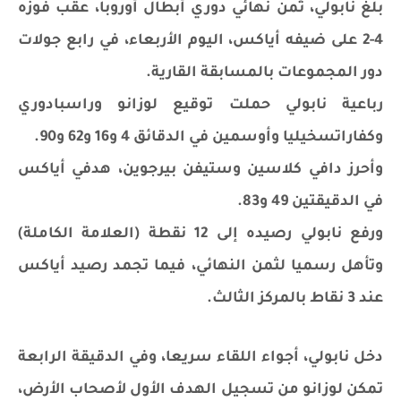
بلغ نابولي، ثمن نهائي دوري أبطال أوروبا، عقب فوزه
4-2 على ضيفه أياكس، اليوم الأربعاء، في رابع جولات
دور المجموعات بالمسابقة القارية.
رباعية نابولي حملت توقيع لوزانو وراسبادوري
وكفاراتسخيليا وأوسمين في الدقائق 4 و16 و62 و90.
وأحرز دافي كلاسين وستيفن بيرجوين، هدفي أياكس
في الدقيقتين 49 و83.
ورفع نابولي رصيده إلى 12 نقطة (العلامة الكاملة)
وتأهل رسميا لثمن النهائي، فيما تجمد رصيد أياكس
عند 3 نقاط بالمركز الثالث.
دخل نابولي، أجواء اللقاء سريعا، وفي الدقيقة الرابعة
تمكن لوزانو من تسجيل الهدف الأول لأصحاب الأرض،