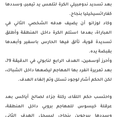
بعد تسديد ندومبيلي الكرة لتلمس يد تيمبر، وسددها
كفاراتسيخيليا بنجاح.
وكاد لوزانو أن يضيف هدفه الشخصي الثاني في
المباراة، بعدما استلم الكرة داخل المنطقة وأطلق
تسديدة قوية، تألق فيها الحارس باسفير وأبعدها
بقبضة يده.
وأحرز أوسمين، الهدف الرابع لنابولي في الدقيقة 79،
بعد تمريرة انفرد بها المهاجم ليضعها داخل الشباك،
لكن الحكم أشار لوجود تسلل وتم إلغاء الهدف.
واحتسب حكم اللقاء، ركلة جزاء لصالح أياكس بعد
عرقلة خيسوس للمهاجم بروبي داخل المنطقة،
وسددها بيرجوين بنجاح، ليسجل الهدف الثاني