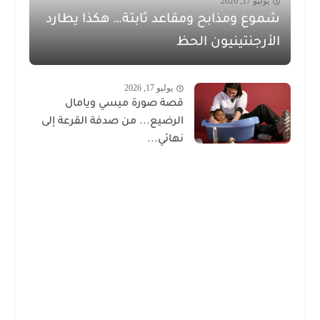
يوليو 17, 2026
شموع ومذابح ومقاعد ثابتة… هكذا يطارد
الأرجنتينيون الحظ
يوليو 17, 2026
قصة صورة ميسي ويامال
الرضيع... من صدفة القرعة إلى
نهائي...