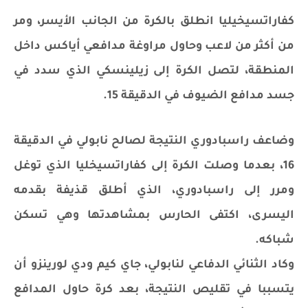
كفاراتسيخيليا انطلق بالكرة من الجانب الأيسر، ومر
من أكثر من لاعب وحاول مراوغة مدافعي أياكس داخل
المنطقة، لتصل الكرة إلى زيلينسكي الذي سدد في
جسد مدافع الضيوف في الدقيقة 15.
وضاعف راسبادوري النتيجة لصالح نابولي في الدقيقة
16، بعدما وصلت الكرة إلى كفاراتسيخليا الذي توغل
ومرر إلى راسبادوري، الذي أطلق قذيفة بقدمه
اليسرى، اكتفى الحارس بمشاهدتها وهي تسكن
شباكه.
وكاد الثنائي الدفاعي لنابولي، جاي كيم ودي لورينزو أن
يتسببا في تقليص النتيجة، بعد كرة حاول المدافع