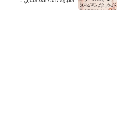
المبارك 2027؟ العد التنازلي...