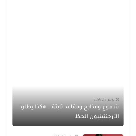
يوليو 17, 2026
شموع ومذابح ومقاعد ثابتة… هكذا يطارد
الأرجنتينيون الحظ