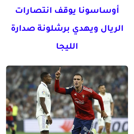
أوساسونا يوقف انتصارات
الريال ويهدي برشلونة صدارة
الليجا