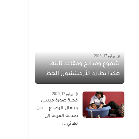
يوليو 17, 2026
شموع ومذابح ومقاعد ثابتة…
هكذا يطارد الأرجنتينيون الحظ
يوليو 17, 2026
قصة صورة ميسي
ويامال الرضيع... من
صدفة القرعة إلى
نهائي...