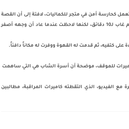
عمل كحارسة أمن في متجر للكماليات، لافتة إلى أن القصة
بدأت عندما دخل الشاب من البوابة مبتسماً ثم غاب لـ10 دقائق، لكنها لاحظت عندما عاد أن وجهه أصفر
لى كتفيه، ثم قدمت له القهوة ووفرت له مكاناً دافئاً.
لكاميرات للموقف، موضحة أن أسرة الشاب هي التي ساهمت
ة مع الفيديو، الذي التقطته كاميرات المراقبة، مطالبين