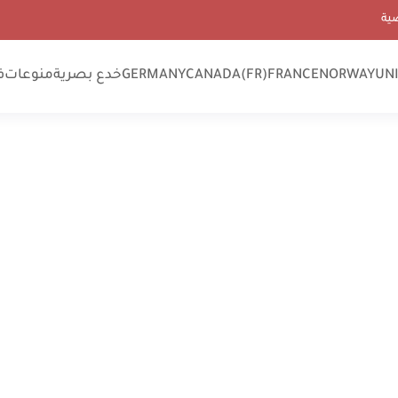
ية
UN
NORWAY
FRANCE
CANADA(FR)
GERMANY
خدع بصرية
منوعات
ف