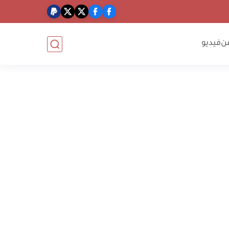
ن
فيديو