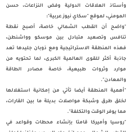
وأستاذ العلاقات الدولية وفض النزاعات، حسن
المومني، لموقع "سكاي نيوز عربية":
"واضح أن القطب الشمالي خاصة، أصبح نقطة
تنافس وتصعيد متبادل بين موسكو وواشنطن،
فهذه المنطقة الاستراتيجية ومع ذوبان جليدها تعد
جاذبة أكثر للقوى العالمية الكبرى، لما تحتويه من
موارد وثروات طبيعية، خاصة مصادر الطاقة
والمعادن".
"أهمية المنطقة أيضا تأتي من إمكانية استغلالها
لخلق طرق وشبكة مواصلات بديلة ما بين القارات،
مما يوفر الوقت والتكلفة".
"روسيا وأميركا قامتا بإنشاء محطات وقواعد في