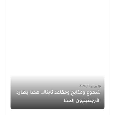
يوليو 17, 2026
شموع ومذابح ومقاعد ثابتة… هكذا يطارد
الأرجنتينيون الحظ