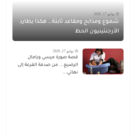
يوليو 17, 2026
شموع ومذابح ومقاعد ثابتة… هكذا يطارد
الأرجنتينيون الحظ
يوليو 17, 2026
قصة صورة ميسي ويامال
الرضيع... من صدفة القرعة إلى
نهائي...