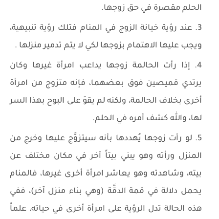
الحلم مقصرة في حق زوجها.
عند رؤية خيانة الزوج في المنام فتلك رؤية تنبيهية،
ويجب عليها الاهتمام بزوجها لكي لا يتم تدمير منزلها .
إذا رأت الحالمة زوجها يداعب امرأة غيرها وكان
يرتدي قميصين فوق بعضهما، فإنه متزوج من امرأة
أخرى بخلاف الحالمة، ولكنه لم يقوَ على البوح بهذا السر
لها، والله كشف أمره في الحلم.
لو رأت زوجها يُهددها بأنه سيتزوَّج عليها وخرج من
المنزل ورأته وهو يبني بيتاً آخر في مكان مختلف عن
بيته، وشاهدته وهو يعاشر امرأة أخرى غيرها، فالمنام
يحمل دلالة في قمة الدقَّة (وهي بناء منزل آخر)، ففي
هذه الحالة تدل الرؤية على امرأة أخرى في حياته، علماً