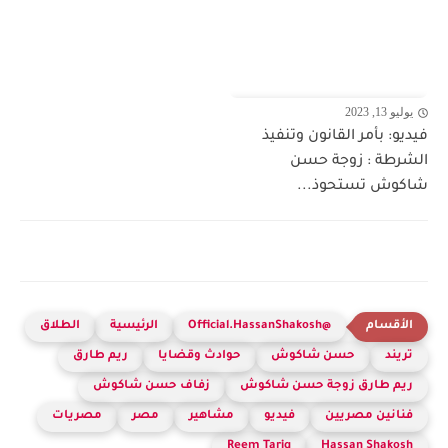
يوليو 13, 2023
فيديو: بأمر القانون وتنفيذ
الشرطة : زوجة حسن
شاكوش تستحوذ...
@Official.HassanShakosh
الرئيسية
الطلاق
تريند
حسن شاكوش
حوادث وقضايا
ريم طارق
ريم طارق زوجة حسن شاكوش
زفاف حسن شاكوش
فنانين مصريين
فيديو
مشاهير
مصر
مصريات
Reem Tariq
Hassan Shakosh