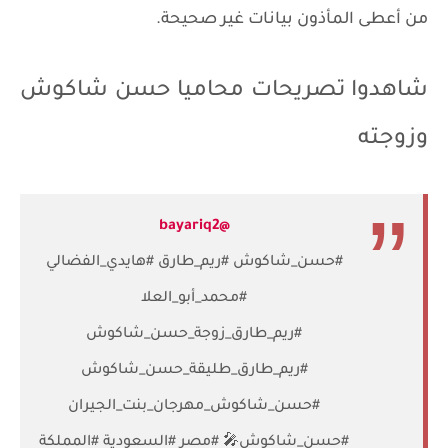
من أعطى المأذون بيانات غير صحيحة.
شاهدوا تصريحات محاميا حسن شاكوش
وزوجته
@bayariq2
#حسن_شاكوش #ريم_طارق #هايدي_الفضالي
#محمد_أبو_العلا
#ريم_طارق_زوجة_حسن_شاكوش
#ريم_طارق_طليقة_حسن_شاكوش
#حسن_شاكوش_مهرجان_بنت_الجيران
#حسن_شاكوش🎤 #مصر #السعودية #المملكة