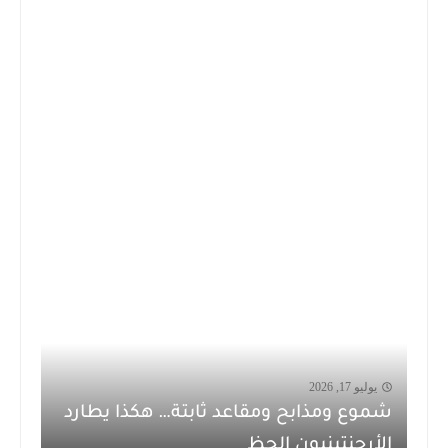
يوليو 17, 2026
شموع ومذابح ومقاعد ثابتة… هكذا يطارد
الأرجنتينيون الحظ