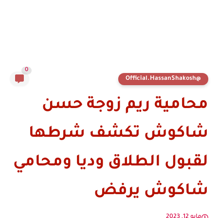
0
@Official.HassanShakosh
محامية ريم زوجة حسن
شاكوش تكشف شرطها
لقبول الطلاق وديا ومحامي
شاكوش يرفض
مايو 12, 2023