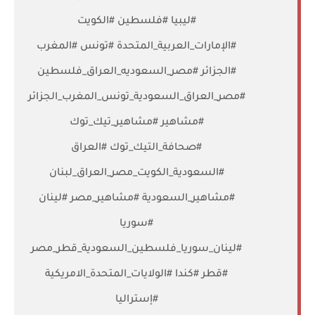
#ليبيا #فلسطين #الكويت
#الإمارات_العربية_المتحدة #تونس #المغرب
#الجزائر #مصر_السعوديه_العراق_فلسطين
#مصر_العراق_السعودية_تونس_المغرب_الجزائر
#مشاهير #مشاهير_تيك_توك
#صحافة_التيك_توك #العراق
#السعودية_الكويت_مصر_العراق_لبنان
#مشاهير_السعودية #مشاهير_مصر #لينان
#سوريا
#لينان_سوريا_فلسطين_السعودية_قطر_مصر
#قطر #كندا #الولايات_المتحدة_الامريكية
#إستراليا