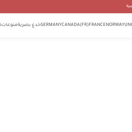
ية
UN
NORWAY
FRANCE
CANADA(FR)
GERMANY
خدع بصرية
منوعات
ف