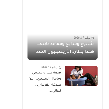
يوليو 17, 2026
شموع ومذابح ومقاعد ثابتة…
هكذا يطارد الأرجنتينيون الحظ
يوليو 17, 2026
قصة صورة ميسي
ويامال الرضيع... من
صدفة القرعة إلى
نهائي...