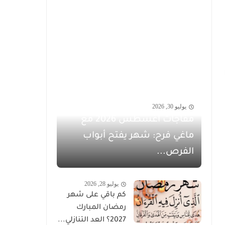
يوليو 30, 2026
مفاجآت أغسطس 2026 مع
ماغي فرح: شهر يفتح أبواب
الفرص...
يوليو 28, 2026
كم باقي على شهر
رمضان المبارك
2027؟ العد التنازلي...