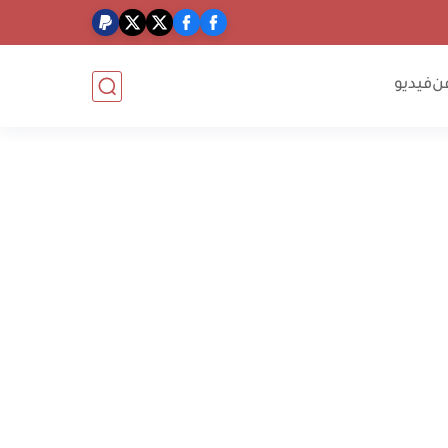
ن
فيديو