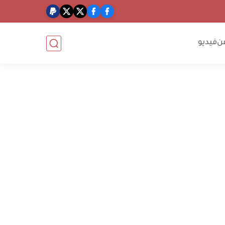
ن
فيديو