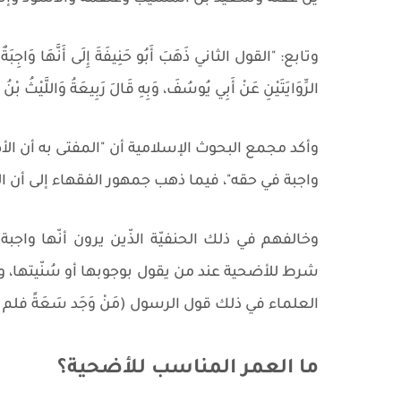
وتابع: "القول الثاني ذَهَبَ أَبُو حَنِيفَةَ إِلَى أَنَّهَا وَاجِبَةٌ
الرِّوَايَتَيْنِ عَنْ أَبِي يُوسُفَ، وَبِهِ قَالَ رَبِيعَةُ وَاللَّيْثُ بْنُ س
وأكد مجمع البحوث الإسلامية أن "المفتى به أن الأ
واجبة في حقه"، فيما ذهب جمهور الفقهاء إلى أن الأض
وخالفهم في ذلك الحنفيّة الذّين يرون أنّها واجبة
شرط للأضحية عند من يقول بوجوبها أو سُنّيتها، ولا 
العلماء في ذلك قول الرسول (مَنْ وَجَد سَعَةً فلم يُضَحِّ 
ما العمر المناسب للأضحية؟