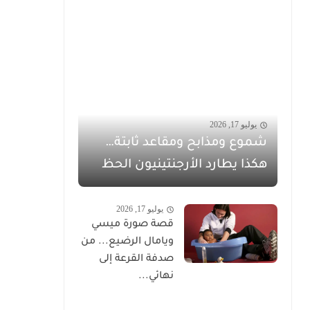
يوليو 17, 2026
شموع ومذابح ومقاعد ثابتة…
هكذا يطارد الأرجنتينيون الحظ
يوليو 17, 2026
قصة صورة ميسي
ويامال الرضيع... من
صدفة القرعة إلى
نهائي...