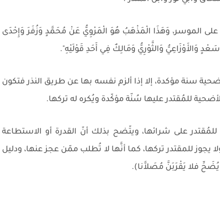
 على الموسر، وَهَذَا الْمَذْهَبُ هُوَ الْمَرْوِيُّ عَنْ مُحَمَّدٍ وَزُفَرَ وَإِحْدَى
َعْدٍ وَالأَوْزَاعِيُّ وَالثَّوْرِيُّ وَمَالِكٌ فِي أَحَدِ قَوْلَيْهِ".
ضحية سنة مؤكدة، إلا إذا ألزم نفسه بها عن طريق النذر فتكون
حية للمُقتدر عليها سُنّة مؤكّدة ويُكره له تركها.
 للمُقتدر على شرائها، ويتّضح بذلك أنّ القدرة أو الاستطاعة
يجوز للمقتدر تركها، كما أنَّها لا تُطلب ممّن عجز عنها، ودليل
فلا يَقْرَبَنَّ مُصَلاَّنا).