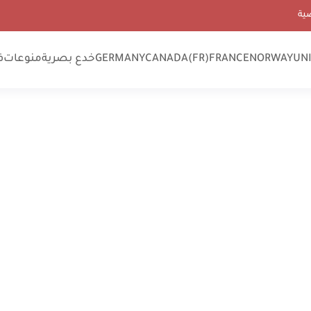
ية
UN
NORWAY
FRANCE
CANADA(FR)
GERMANY
خدع بصرية
منوعات
ف