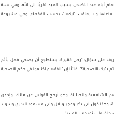
ام أيام عيد الأضحى بسبب العيد تقربًا إلى الله، وهي سنة
 فاعلها ولا يعاقب تاركها"، بحسب الفقهاء، وهي مشروعة
لشريف على سؤال: "رجل فقير لا يستطيع أن يضحي فهل يأثم
بترك الأضحية؟"، قائلًا إن "الفقهاء اختلفوا في حكم الأضحية
م الشافعية والحنابلة، وهو أرجح القولين عن مالك، وإحدى
، وهذا قول أبي بكر وعمر وبلال وأبي مسعود البدري وسويد
ق وأبي نور وابن المنذر".