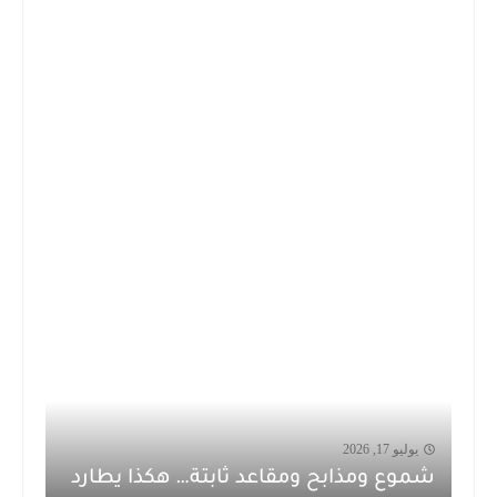
يوليو 17, 2026
شموع ومذابح ومقاعد ثابتة… هكذا يطارد