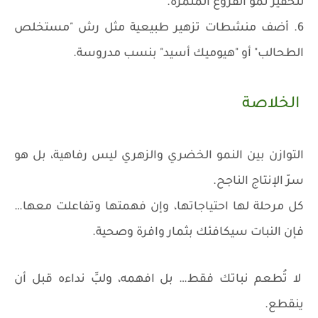
لتحفيز نمو الفروع المثمرة.
6. أضف منشطات تزهير طبيعية مثل رش "مستخلص
الطحالب" أو "هيوميك أسيد" بنسب مدروسة.
الخلاصة
التوازن بين النمو الخضري والزهري ليس رفاهية، بل هو
سرّ الإنتاج الناجح.
كل مرحلة لها احتياجاتها، وإن فهمتها وتفاعلت معها…
فإن النبات سيكافئك بثمار وافرة وصحية.
لا تُطعم نباتك فقط… بل افهمه، ولبِّ نداءه قبل أن
ينقطع.