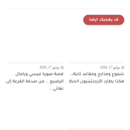
قد يعجبك ايضا
يوليو 17, 2026
يوليو 17, 2026
شموع ومذابح ومقاعد ثابتة…
قصة صورة ميسي ويامال
هكذا يطارد الأرجنتينيون الحظ
الرضيع... من صدفة القرعة إلى
نهائي...