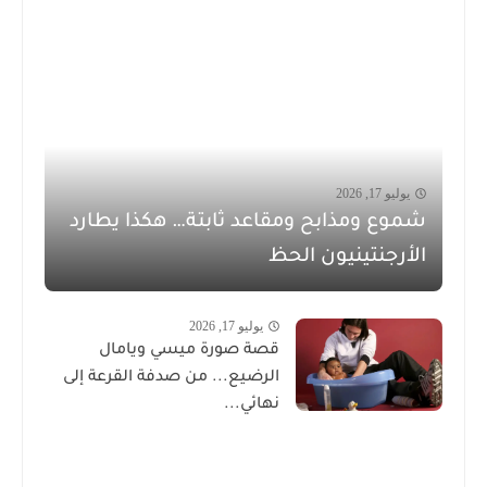
يوليو 17, 2026
شموع ومذابح ومقاعد ثابتة… هكذا يطارد
الأرجنتينيون الحظ
يوليو 17, 2026
قصة صورة ميسي ويامال
الرضيع... من صدفة القرعة إلى
نهائي...