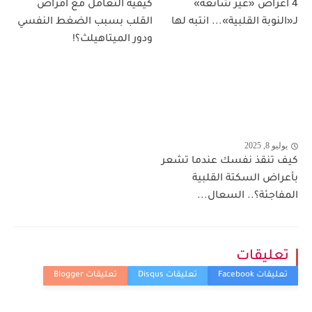
4 أعراض «غير شائعة»
كيفية التعامل مع أمراض
لـ«النوبة القلبية»... انتبه لها
القلب بسبب الضغط النفسي
ودور الميتاهيلث؟!
يوليو 8, 2025
كيف تنقذ نفسك عندما تشعر
بأعراض السكتة القلبية
المفاجئة؟.. السعال...
تعليقات