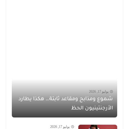
يوليو 17, 2026
شموع ومذابح ومقاعد ثابتة… هكذا يطارد
الأرجنتينيون الحظ
يوليو 17, 2026