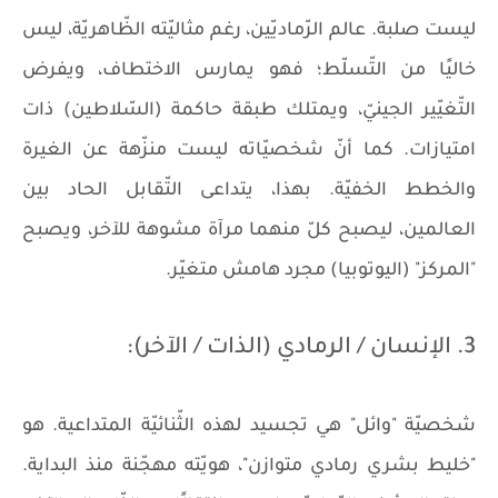
ليست صلبة. عالم الرّماديّين، رغم مثاليّته الظّاهريّة، ليس
خاليًا من التّسلّط؛ فهو يمارس الاختطاف، ويفرض
التّغيّير الجينيّ، ويمتلك طبقة حاكمة (السّلاطين) ذات
امتيازات. كما أنّ شخصيّاته ليست منزّهة عن الغيرة
والخطط الخفيّة. بهذا، يتداعى التّقابل الحاد بين
العالمين، ليصبح كلّ منهما مرآة مشوهة للآخر، ويصبح
"المركز" (اليوتوبيا) مجرد هامش متغيّر.
3. الإنسان / الرمادي (الذات / الآخر):
شخصيّة "وائل" هي تجسيد لهذه الثّنائيّة المتداعية. هو
"خليط بشري رمادي متوازن"، هويّته مهجّنة منذ البداية.