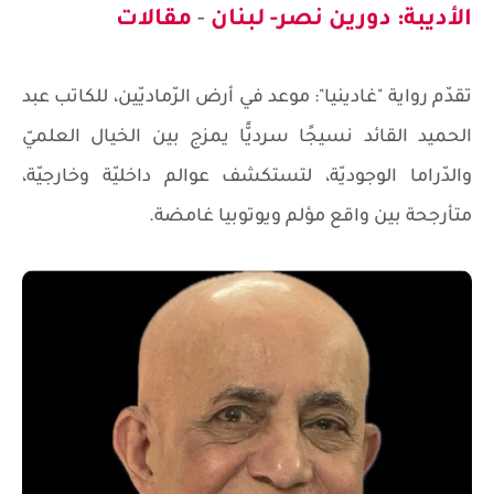
الأديبة: دورين نصر- لبنان
-
مقالات
تقدّم رواية "غادينيا": موعد في أرض الرّماديّين، للكاتب عبد
الحميد القائد نسيجًا سرديًّا يمزج بين الخيال العلميّ
والدّراما الوجوديّة، لتستكشف عوالم داخليّة وخارجيّة،
متأرجحة بين واقع مؤلم ويوتوبيا غامضة.