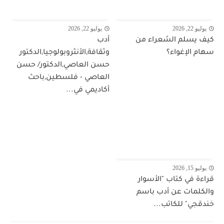
يوليو 22, 2026
يوليو 22, 2026
كيف يسلم الشعراء من
أدب
سهام الإغواء؟
وثقافة,الأنثروبولوجيا,الدكتور
حسن العاصي,الدكتور/ حسن
العاصي - فلسطين,باحث
أكاديمي في...
يوليو 15, 2026
قراءة في كتاب "الأسوار
والكلمات عن أدب باسم
خندقجي" للكاتب...