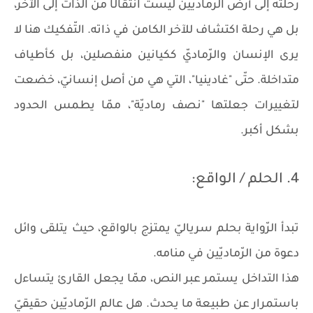
رحلته إلى أرض الرّماديّين ليست انتقالًا من الذّات إلى الآخر،
بل هي رحلة اكتشاف للآخر الكامن في ذاته. التّفكيك هنا لا
يرى الإنسان والرّماديّ ككيانين منفصلين، بل كأطياف
متداخلة. حتّى "غادينيا"، التي هي من أصل إنسانيّ، خضعت
لتغييرات جعلتها "نصف رماديّة"، ممّا يطمس الحدود
بشكل أكبر.
4. الحلم / الواقع:
تبدأ الرّواية بحلم سرياليّ يمتزج بالواقع، حيث يتلقى وائل
دعوة من الرّماديّين في منامه.
هذا التداخل يستمر عبر النص، ممّا يجعل القارئ يتساءل
باستمرار عن طبيعة ما يحدث. هل عالم الرّماديّين حقيقيّ