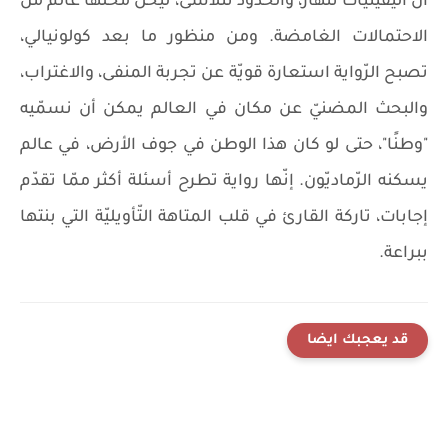
أنّ اليقينيّات تنهار، والحدود تتلاشى، ليحلّ محلّها عالم من
الاحتمالات الغامضة. ومن منظور ما بعد كولونيالي،
تصبح الرّواية استعارة قويّة عن تجربة المنفى، والاغتراب،
والبحث المضنيّ عن مكان في العالم يمكن أن نسمّيه
"وطنًا"، حتى لو كان هذا الوطن في جوف الأرض، في عالم
يسكنه الرّماديّون. إنّها رواية تطرح أسئلة أكثر ممّا تقدّم
إجابات، تاركة القارئ في قلب المتاهة التّأويليّة التي بنتها
ببراعة.
قد يعجبك ايضا