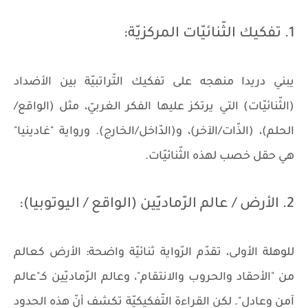
1. تفكيك الثّنائيّات المركزيّة:
يبني دريدا منهجه على تفكيك التّراتبيّة بين الأضداد
(الثّنائيّات) التي يرتكز عليها الفكر الغربيّ، مثل (الواقع/
الحلم)، (الذّات/الآخر)، و(الدّاخل/الخارج). ورواية "غادينيا"
هي حقل خصب لهذه الثّنائيّات.
2. الأرض / عالم الرّماديّين (الواقع / اليوتوبيا):
للوهلة الأولى، تقدّم الرّواية ثنائيّة واضحة: الأرض كعالم
من "الأحقاد والحروب والانتقام"، وعالم الرّماديّين كـ"عالم
آمن وعادل". لكن القراءة التّفكيكيّة تكشف أنّ هذه الحدود