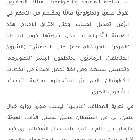
سلطة المعرفة والتّكنولوجيا: يمتلك الرّماديّون
تفوقًا علميًّا وتكنولوجيًّا هائلًا يمكّنهم من التّحكم في
الزّمن، تعديل الجينات، وحتى اختراق الأحلام. هذه
الهيمنة التّكنولوجية يمكن قراءتها كرمز لسلطة
"المركز" (الغرب/المتقدم) على "الهامش" (الشرق/
المتخلف). الرّماديّون يختطفون البشر "لتطويرهم"
وتحسين نسلهم، وهي لغة تحمل أصداءً من الخطاب
الكولونياليّ الذي برّر استعماره بمهمة "تحديث"
الشّعوب الأخرى.
في نهاية المطاف، "غادينيا" ليست مجرّد رواية خيال
علميّ، بل هي استبطان عميق لمعنى الذّات، الهويّة،
والوطن في عالم متشظٍ. باستخدام التّفكيك، نرى كيف