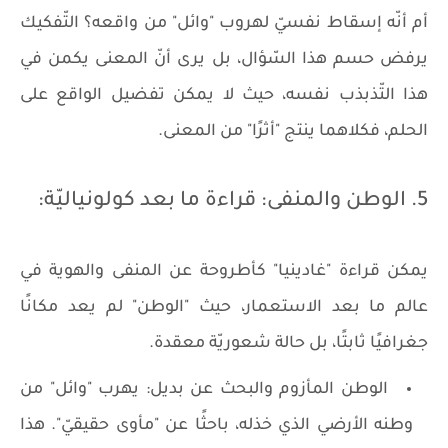
أم أنّه إسقاط نفسيّ لهروب "وائل" من واقعه؟ التّفكيك
يرفض حسم هذا السّؤال، بل يرى أنّ المعنى يكمن في
هذا التّذبذب نفسه، حيث لا يمكن تفضيل الواقع على
الحلم، فكلاهما ينتج "أثرًا" من المعنى.
5. الوطن والمنفى: قراءة ما بعد كولونياليّة:
يمكن قراءة "غادينيا" كأطروحة عن المنفى والهوية في
عالم ما بعد الاستعمار، حيث "الوطن" لم يعد مكانًا
جغرافيًا ثابتًا، بل حالة شعوريّة معقدة.
الوطن المأزوم والبحث عن بديل: يهرب "وائل" من
وطنه الأرضي الذي خذله، باحثًا عن "مأوى حقيقيّ". هذا