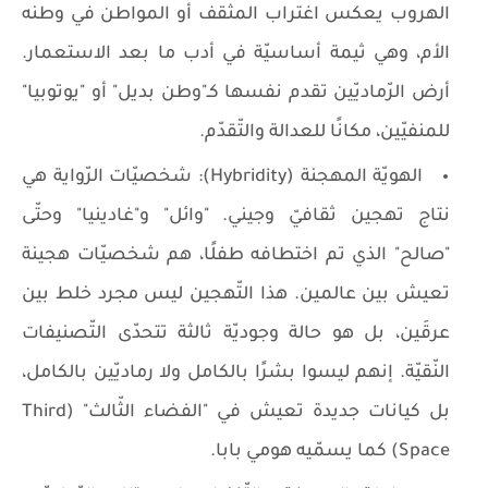
الهروب يعكس اغتراب المثقف أو المواطن في وطنه
الأم، وهي ثيمة أساسيّة في أدب ما بعد الاستعمار.
أرض الرّماديّين تقدم نفسها كـ"وطن بديل" أو "يوتوبيا"
للمنفيّين، مكانًا للعدالة والتّقدّم.
الهويّة المهجنة (Hybridity): شخصيّات الرّواية هي
نتاج تهجين ثقافيّ وجيني. "وائل" و"غادينيا" وحتّى
"صالح" الذي تم اختطافه طفلًا، هم شخصيّات هجينة
تعيش بين عالمين. هذا التّهجين ليس مجرد خلط بين
عرقَين، بل هو حالة وجوديّة ثالثة تتحدّى التّصنيفات
النّقيّة. إنهم ليسوا بشرًا بالكامل ولا رماديّين بالكامل،
بل كيانات جديدة تعيش في "الفضاء الثّالث" (Third
Space) كما يسمّيه هومي بابا.