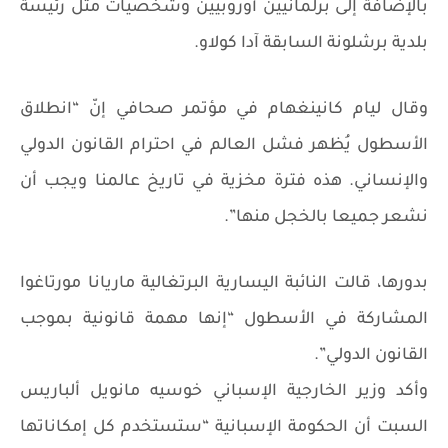
بالإضافة إلى برلمانيين أوروبيين وشخصيات مثل رئيسة
بلدية برشلونة السابقة آدا كولاو.
وقال ليام كانينغهام في مؤتمر صحافي إنّ “انطلاق
الأسطول يُظهر فشل العالم في احترام القانون الدولي
والإنساني. هذه فترة مخزية في تاريخ عالمنا ويجب أن
نشعر جميعا بالخجل منها”.
بدورها، قالت النائبة اليسارية البرتغالية ماريانا مورتاغوا
المشاركة في الأسطول “إنها مهمة قانونية بموجب
القانون الدولي”.
وأكد وزير الخارجية الإسباني خوسيه مانويل ألباريس
السبت أن الحكومة الإسبانية “ستستخدم كل إمكاناتها