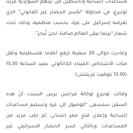
مساعدات إنسانية وناشطين من بينهم السويدية غريتا
تونبرغ، في محاولة “لكسر الحصار غير القانوني” الذي
تفرضه إسرائيل على غزة، بحسب منظميه، وذلك تحت
شعار “بينما يبقى العالم صامتا، نحن نُبحر”.
وغادرت حوالى 20 سفينة ترفع أعلاما فلسطينية وتقل
مئات الأشخاص الميناء الكاتالوني بعيد الساعة 15,30
(13,30 بتوقيت غرينتش).
وقالت تونبرغ لوكالة فرانس برس السبت، أنّ هذه
السفن ستسعى “للوصول إلى غزة وتسليم مساعدات
إنسانية وإعلان فتح ممر إنساني ثم جلب مزيد من
المساعدات وبالتالي كسر الحصار الإسرائيلي غير