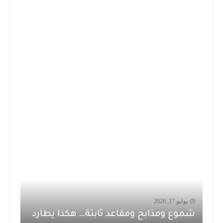
يوليو 17, 2026
شموع ومذابح ومقاعد ثابتة… هكذا يطارد