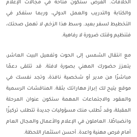
الخلافات. الفرص ستكون متاحة في مجالات الإعلام
والكتابة والتدريب والعمل الدولي، وربما ستفكر في
التخطيط لسفر بعيد. وسط هذا الزخم، لا تهمل صحتك،
فتنظيم وقتك ضرورة لا رفاهية.
مع انتقال الشمس إلى الحوت وتفعيل البيت العاشر،
يتعزز حضورك المهني بصورة لافتة. قد تتلقى دعمًا
مباشرًا من مدير أو شخصية نافذة، وتجد نفسك في
موقع يتيح لك إبراز مهاراتك بثقة. المناقشات الرسمية
والعقود والاجتماعات المهمة ستكون عنوان المرحلة
المقبلة، وقد تُطلب منك مسؤوليات جديدة تتطلب تركيزًا
وانضباطًا. العاملون في الإعلام والأعمال والمجال العام
أمام فرص مهنية واعدة. أحسن استثمار اللحظة.