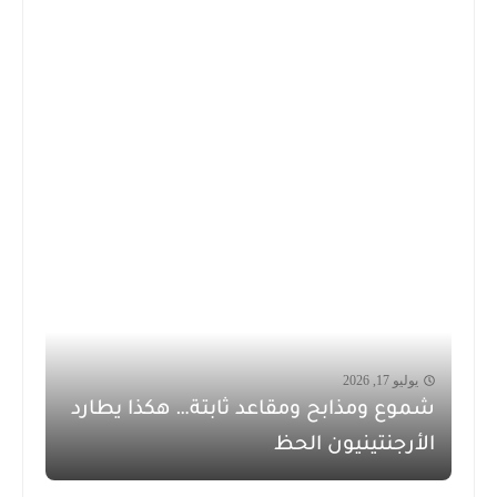
يوليو 17, 2026
شموع ومذابح ومقاعد ثابتة… هكذا يطارد
الأرجنتينيون الحظ