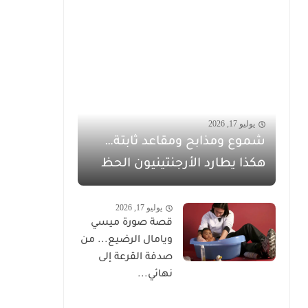
يوليو 17, 2026
شموع ومذابح ومقاعد ثابتة…
هكذا يطارد الأرجنتينيون الحظ
يوليو 17, 2026
قصة صورة ميسي
ويامال الرضيع... من
صدفة القرعة إلى
نهائي...