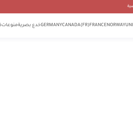
ية
UN
NORWAY
FRANCE
CANADA(FR)
GERMANY
خدع بصرية
منوعات
ف