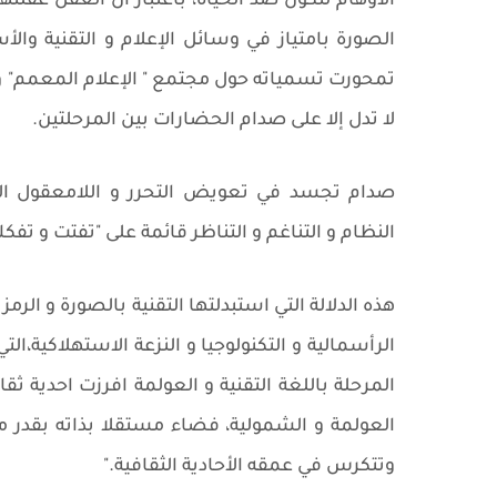
الأوهام لتكون ضد الحياة، باعتبار ان العقل عقلن
الصورة بامتياز في وسائل الإعلام و التقنية و
تمحورت تسمياته حول مجتمع " الإعلام المعمم" و
لا تدل إلا على صدام الحضارات بين المرحلتين.
صدام تجسد في تعويض التحرر و اللامعقول الم
النظام و التناغم و التناظر قائمة على "تفتت و تفكك
هذه الدلالة التي استبدلتها التقنية بالصورة و الر
الرأسمالية و التكنولوجيا و النزعة الاستهلاكية،
المرحلة باللغة التقنية و العولمة افرزت احدية 
العولمة و الشمولية، فضاء مستقلا بذاته بقدر
وتتكرس في عمقه الأحادية الثقافية."