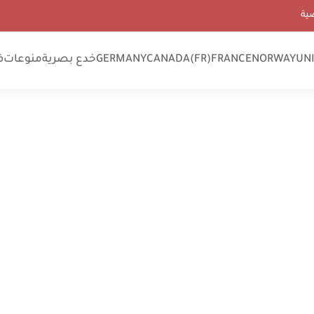
ية
UN
NORWAY
FRANCE
CANADA(FR)
GERMANY
خدع بصرية
منوعات
ف