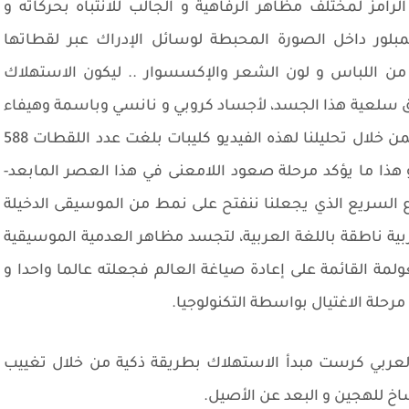
رامز لمختلف مظاهر الرفاهية و الجالب للانتباه بحركاته و
المبلور داخل الصورة المحبطة لوسائل الإدراك عبر لقطاتها
من اللباس و لون الشعر والإكسسوار .. ليكون الاستهلاك
اق سلعية هذا الجسد، لأجساد كروبي و نانسي وباسمة وهيفاء
و عارضات التنورة في أغنية التنورة لفارس كرم، فمن خلال تحليلنا لهذه الفيديو كليبات بلغت عدد اللقطات 588
أعمال الفنية مقابل 14 مشهد، و هذا ما يؤكد مرحلة صعود اللامعنى في هذا العصر المابعد-
قاع السريع الذي يجعلنا ننفتح على نمط من الموسيقى الدخيلة
ية ناطقة باللغة العربية، لتجسد مظاهر العدمية الموسيقية
ولمة القائمة على إعادة صياغة العالم فجعلته عالما واحدا و
مرحلة الاغتيال بواسطة التكنولوجيا.
العربي كرست مبدأ الاستهلاك بطريقة ذكية من خلال تغييب
نساخ للهجين و البعد عن الأصيل.