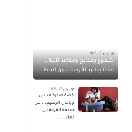
يوليو 17, 2026
شموع ومذابح ومقاعد ثابتة…
هكذا يطارد الأرجنتينيون الحظ
يوليو 17, 2026
قصة صورة ميسي
ويامال الرضيع... من
صدفة القرعة إلى
نهائي...