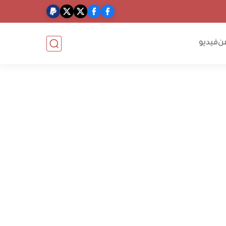
ن
فيديو