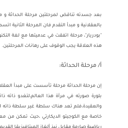
بعد جسدته تناقض لمرحلتين مرحلة الحداثة و مرح
بالعقلانية و مبدأ التقدم فان المرحلة الثانية 
"بودريار"، مرحلة اتفقت في عدميتها مع لغة التكن
هذه العلاقة يجب الوقوف على رهانات المرحلتين.
أ/ مرحلة الحداثة:
إن مرحلة الحداثة مرحلة تأسست على مبدأ العقلان
بلورة صورته في مرآة هذا العالم،لتغدو ذاته ذ
والعقيدة،فلم تعد هناك سلطة غير سلطة ذاته الع
خاصة مع الكوجيتو الديكارتي ،حيث تمكن من معر
رياضية صارمة مقابل نبذ ألغاز الميتافيزيقا القديم