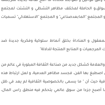
ها وفق قوانين و ضوابط محددة ما أنتج ثقافة جديدة لتترجمها
الأسواق،و الحاملة لمختلف مظاهر التشظي و التشتت لمجتمع
 المجتمع "المابعدصناعي" و المجتمع "الاستهلاكي" تسميات
عقول و المناداة بخلق أنماط سلوكية وفكرية جديدة ضد
 المرجعيات و المنابع المنتجة للدلالة"
مز والعلامة كشكل جديد من صناعة الثقافة المبلورة في عالم من
التي اصطبغ بها الفن، فجسد مظاهر العدمية، و لعل ارتباط هذه
ثقافية حيث أن " ما يسمى بالخصوصية الثقافية لم يعد في ظل
 ما أصبح جزءا من سوق عالمي يتحكم فيه منطق راس المال،