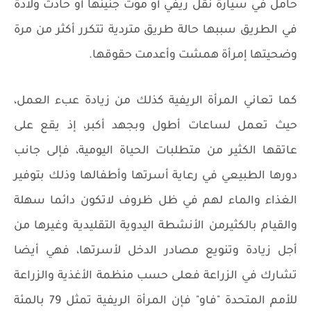
حامل في سيارة نقل ريفي أو موت جنينها أو حادث ولادة
في الطريق سببها حالة طريق متردية تتكرر أكثر من مرة
وضحيتها إمرأة همشت وأعدمت حقوقها.
كما تعاني المرأة الريفية كذلك من زيادة عبء العمل،
حيث تعمل لساعات أطول وبجهد أكبر، إذ يقع على
عاتقها الكثير من متطلبات الحياة اليومية، فإلى جانب
دورها الطبيعي في رعاية أسرتها وأطفالها وذلك بتوفير
الغذاء والماء لهم في ظل ظروف لاتكون دائما سهلة
والقيام بالكثيرمن الأنشطة اليدوية التقليدية وغيرها من
أجل زيادة وتنويع مصادر الدخل لأسرتها، فهي أيضا
تشارك في الزراعة فعلى حسب منظمة الأغذية والزراعة
للأمم المتحدة "فاو" فإن المرأة الريفية تمثل 79 بالمئة