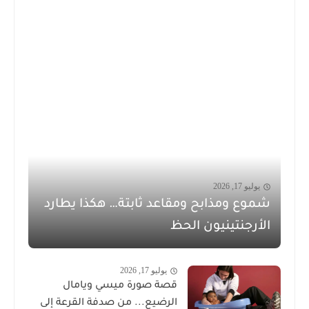
يوليو 17, 2026
شموع ومذابح ومقاعد ثابتة… هكذا يطارد
الأرجنتينيون الحظ
يوليو 17, 2026
قصة صورة ميسي ويامال
الرضيع... من صدفة القرعة إلى