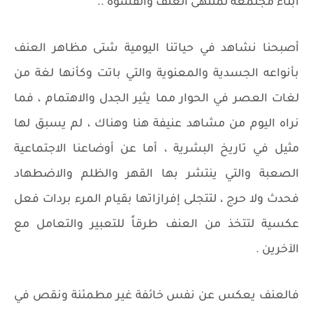
أبناء مجتمعه لمنتهى العنف والقسوة ..
أصبحنا نشاهد في حياتنا اليومية شتى مظاهر العنف
بأنواعه الجسدية والمعنوية والتي باتت وكأنها لغة من
لغات العصر في الحوار مما يثير الجدل والاهتمام ، فما
نراه اليوم من مشاهد عنيفة هنا وهناك ، لم يسبق لها
مثيل في تاريخ البشرية ، أما عن أوضاعنا الاجتماعية
الصعبة والتي ينتشر بها القهر والظلم والاضطهاد
فحدث ولا حرج ، لتتجلى إفرازاتها بقيام المرء بردات فعل
عكسية لتتخذ من العنف طرقاً للتعبير والتعامل مع
الآخرين .
فالعنف يعكس عن نفس خائفة غير مطمئنة ونقص في