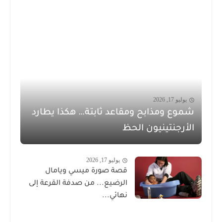
يوليو 17, 2026
شموع ومذابح ومقاعد ثابتة… هكذا يطارد
الأرجنتينيون الحظ
يوليو 17, 2026
قصة صورة ميسي ويامال
الرضيع... من صدفة القرعة إلى
نهائي...