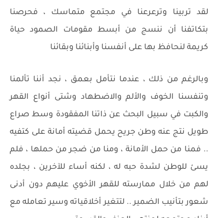
لقد تربينا وترعرعنا في مجتمع متماسك ، فحرصنا
بتكاتفنا أن ننسج من أبسط مقومات الصمود حياة
كريمة لنحافظ بها على أنفسنا وأبنائنا وبقائنا
وبالرغم من ذلك ، عندما نتأمل بعمق ، نجد أننا تألمنا
وتنفسنا الخوف والألم والاضطهاد وشتى أنواع القهر
والكبت في سبيل البحث عن ذاتنا المفقودة وسط صراع
طويل نتج عنه وطن جريح يحمل قضيته أمانة على كتفيه
.. فمنا من حمل الأمانة ، ومنا من ضجر من حملها ، فلم
يسئ للوطن لشدة حبه له ، لكنه أساء للآخرين ، بجلده
لهم من خلال ممارسته للقهر الأخوي عليهم دون أدنى
شعور بتأنيب الضمير .. لتتغير أخلاقياته وسير تعامله مع