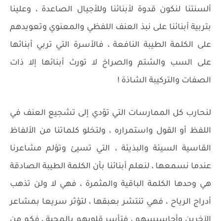
ألسنتنا لنكون قدوة لأبنائنا وللأجيال الصاعدة ، وعلينا
بتربية أبنائنا على نبذ العنف اللفظي والمعنوي وتعويدهم
على الكلمة الطيبة النافعة ، فالأسرة التي تربي أبنائها
على السب والشتم والصراخ لا تورث أبنائها إلا ذات
الصفات والتركيبة الشاذة !
لنحارب كل الممارسات التي تؤدي إلى تشجيع العنف في
اللفظ أو القول واستمراره ، ولتخلو كلماتنا من الألفاظ
القاسية السيئة والبذيئة ، التي تسيئ وتؤلم مشاعرنا
عندما نسمعها ، لنعلم أبنائنا بأن الكلمة الطيبة الصادقة
هي وحدها الكلمة الباقية والمثمرة ، فهي لا ولن تذهب
أدراج الرياح ، فهي تنتشر بعبقها ، لتؤثر سريعا بمشاعر
الآخرين وأحاسيسهم ، فتأسر قلوبهم بالمحبة ، فكم من