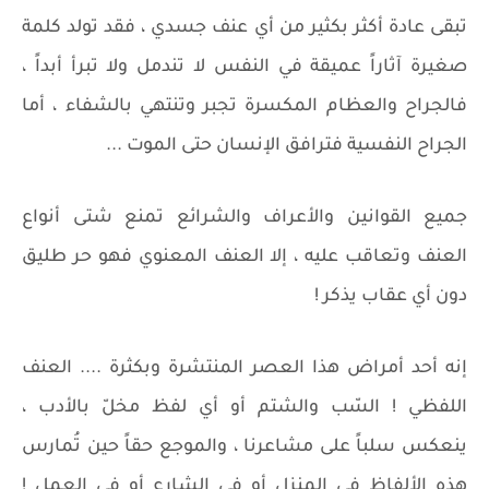
تبقى عادة أكثر بكثير من أي عنف جسدي ، فقد تولد كلمة
صغيرة آثاراً عميقة في النفس لا تندمل ولا تبرأ أبداً ،
فالجراح والعظام المكسرة تجبر وتنتهي بالشفاء ، أما
الجراح النفسية فترافق الإنسان حتى الموت ...
جميع القوانين والأعراف والشرائع تمنع شتى أنواع
العنف وتعاقب عليه ، إلا العنف المعنوي فهو حر طليق
دون أي عقاب يذكر !
إنه أحد أمراض هذا العصر المنتشرة وبكثرة .... العنف
اللفظي ! السّب والشتم أو أي لفظ مخلّ بالأدب ،
ينعكس سلباً على مشاعرنا ، والموجع حقاً حين تُمارس
هذه الألفاظ في المنزل أو في الشارع أو في العمل !