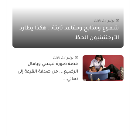
يوليو 17, 2026
شموع ومذابح ومقاعد ثابتة… هكذا يطارد
الأرجنتينيون الحظ
يوليو 17, 2026
قصة صورة ميسي ويامال
الرضيع... من صدفة القرعة إلى
نهائي...