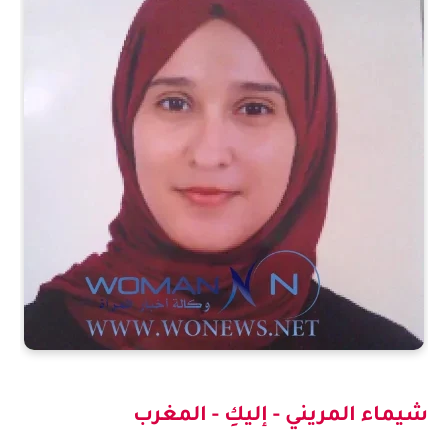
شيماء المريني - إليكِ - المغرب