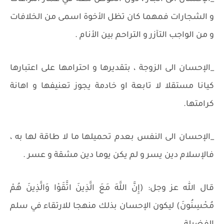
و الشجارات فمهما كان تظل الأخوة اسمى من الخلافات
و من الواجب التآزر و التراحم بين الأنام .
_الإحسان الى الزوجة ، بتقديرها و احترامها على اعتبارها
كيانا مستقلا لا تابعة او خادمة يجوز تعنيفها و اهانة
كرامتها.
_الإحسان الى النفس بعدم تحميلها ما لا طاقة لها به ،
فالإسلام دين يسر و لم يكن يوما دين مشقة و عسر .
قال الله عز وجل: (إِنَّ اللَّهَ مَعَ الَّذِينَ اتَّقَوْا وَالَّذِينَ هُمْ
مُحْسِنُونَ) ليكون الإحسان بذلك منهجا للارتقاء في سلم