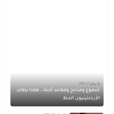
يوليو 17, 2026
شموع ومذابح ومقاعد ثابتة… هكذا يطارد
الأرجنتينيون الحظ