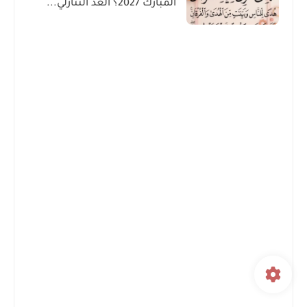
المبارك 2027؟ العد التنازلي...